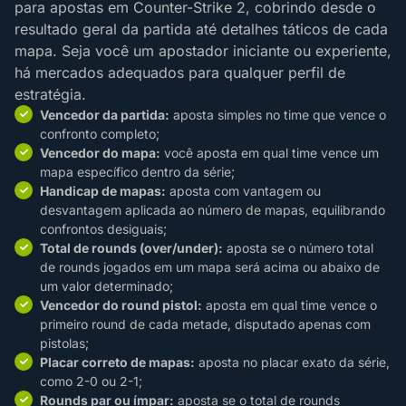
para apostas em Counter-Strike 2, cobrindo desde o
resultado geral da partida até detalhes táticos de cada
mapa. Seja você um apostador iniciante ou experiente,
há mercados adequados para qualquer perfil de
estratégia.
Vencedor da partida:
aposta simples no time que vence o
confronto completo;
Vencedor do mapa:
você aposta em qual time vence um
mapa específico dentro da série;
Handicap de mapas:
aposta com vantagem ou
desvantagem aplicada ao número de mapas, equilibrando
confrontos desiguais;
Total de rounds (over/under):
aposta se o número total
de rounds jogados em um mapa será acima ou abaixo de
um valor determinado;
Vencedor do round pistol:
aposta em qual time vence o
primeiro round de cada metade, disputado apenas com
pistolas;
Placar correto de mapas:
aposta no placar exato da série,
como 2-0 ou 2-1;
Rounds par ou ímpar:
aposta se o total de rounds