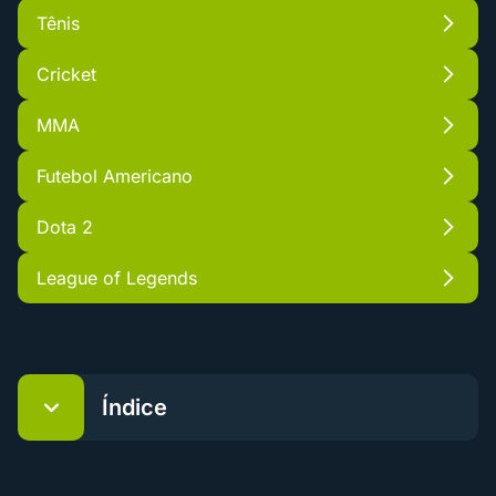
Tênis
Cricket
MMA
Futebol Americano
Dota 2
League of Legends
Índice
Como Começar a Apostar em CS2 na Bet7