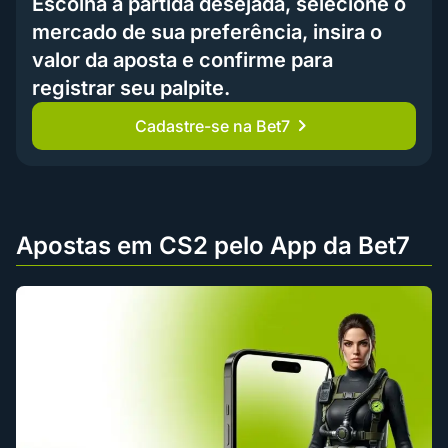
Escolha a partida desejada, selecione o
mercado de sua preferência, insira o
valor da aposta e confirme para
registrar seu palpite.
Cadastre-se na Bet7
Apostas em CS2 pelo App da Bet7