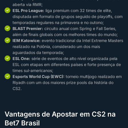
aberta via RMR;
ESL Pro League:
liga premium com 32 times de elite,
disputada em formato de grupos seguido de playoffs, com
temporadas regulares na primavera e no outono;
BLAST Premier:
circuito anual com Spring e Fall Series,
além de finais globais com os melhores times do mundo;
IEM Katowice:
evento tradicional da Intel Extreme Masters
realizado na Polônia, considerado um dos mais
aguardados da temporada;
ESL One:
série de eventos de alto nível organizada pela
ESL com etapas em diferentes países e forte presença de
times sul-americanos;
Esports World Cup (EWC):
torneio multijogo realizado em
Riyadh com um dos maiores prize pools da história do
CS2.
Vantagens de Apostar em CS2 na
Bet7 Brasil