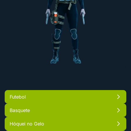
Futebol
Basquete
Hóquei no Gelo