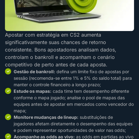
Apostar com estratégia em CS2 aumenta
significativamente suas chances de retorno
consistente. Bons apostadores analisam dados,
controlam o bankroll e acompanham o cenário
competitivo de perto antes de cada aposta.
Gestão de bankroll:
defina um limite fixo de apostas por
sessão (recomenda-se entre 1% e 5% do saldo total) para
manter o controle financeiro a longo prazo;
Estude os mapas:
cada time tem desempenho diferente
conforme o mapa jogado; analise o pool de mapas das
equipes antes de apostar em mercados como vencedor do
mapa;
Monitore mudanças de lineup:
substituições de
jogadores afetam diretamente o desempenho das equipes
e podem representar oportunidades de valor nas odds;
Acompanhe as odds ao vivo:
as odds em partidas ao vivo