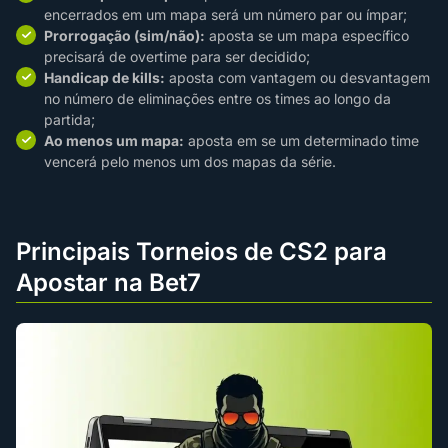
encerrados em um mapa será um número par ou ímpar;
Prorrogação (sim/não):
aposta se um mapa específico
precisará de overtime para ser decidido;
Handicap de kills:
aposta com vantagem ou desvantagem
no número de eliminações entre os times ao longo da
partida;
Ao menos um mapa:
aposta em se um determinado time
vencerá pelo menos um dos mapas da série.
Principais Torneios de CS2 para
Apostar na Bet7