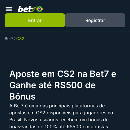
Entrar
Registrar
Bet7
CS2
Aposte em CS2 na Bet7 e
Ganhe até R$500 de
Bônus
A Bet7 é uma das principais plataformas de
apostas em CS2 disponíveis para jogadores no
Brasil. Novos usuários recebem um bônus de
boas-vindas de 100% até R$500 em apostas