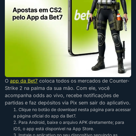
O
app da Bet7
coloca todos os mercados de Counter-
Strike 2 na palma da sua mão. Com ele, você
acompanha odds ao vivo, recebe notificações de
partidas e faz depósitos via Pix sem sair do aplicativo.
Clique no botão de download nesta página para acessar
a página oficial do app da Bet7.
Para Android, baixe o arquivo APK diretamente; para
iOS, o app está disponível na App Store.
Instale o aplicativo no seu dispositivo seguindo as