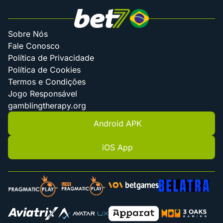
Sobre Nós
Fale Conosco
Política de Privacidade
Política de Cookies
Termos e Condições
Jogo Responsável
gamblingtherapy.org
Android APK
iOS App