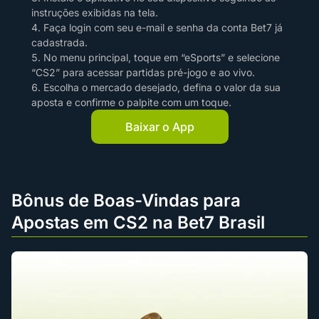
instruções exibidas na tela.
Faça login com seu e-mail e senha da conta Bet7 já
cadastrada.
No menu principal, toque em “eSports” e selecione
“CS2” para acessar partidas pré-jogo e ao vivo.
Escolha o mercado desejado, defina o valor da sua
aposta e confirme o palpite com um toque.
Baixar o App
Bônus de Boas-Vindas para
Apostas em CS2 na Bet7 Brasil